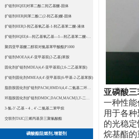
扩链剂HQEE|对苯二酚二羟乙基醚-固体
扩链剂HER|间苯二酚二(2-羟乙基)醚-固体
扩链剂HER|3-羟乙基氧乙基-1-羟乙基苯二醚-液体
扩链剂HQEE|4—羟乙基氧乙基—1—羟乙基苯二醚-液体
聚四亚甲基醚二醇双对氨基苯甲酸酯|P1000
扩链剂MOEA|4,4'-亚甲基双(2-乙基)苯胺
固化剂扩链剂MDEA|4,4'-亚甲基双(2,6-二乙基苯胺)
扩链剂固化剂MMEA|4,4'-亚甲基双(6-甲基-2-乙基苯胺)
脂肪胺固化剂扩链剂PACM,HMDA|4,4'-二氨基二环己基甲烷
亚
磷酸三
环脂胺固化剂扩链剂DMDC,DACM,MACM|3,3'-二甲基-4,4'-二氨基二环己基甲烷
一种性能
3-氯-3’-乙基－4，4’-二氨基二苯甲烷
用于各种
交联剂TAIC|三烯丙基异三聚氰酸酯
的光稳定
烷基酯的
磷酸酯阻燃剂,增塑剂