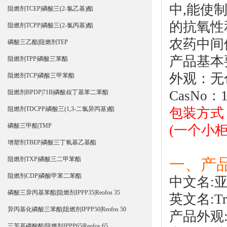
中,能使
阻燃剂TCEP|磷酸三(2-氯乙基)酯
的抗氧性
阻燃剂TCPP|磷酸三(2-氯丙基)酯
农药中间
磷酸三乙酯|阻燃剂TEP
产品基本
阻燃剂TPP|磷酸三苯酯
外观：无
阻燃剂TCP|磷酸三甲苯酯
CasNo：1
阻燃剂BPDP|71B|磷酸叔丁基苯二苯酯
包装方式：
阻燃剂TDCPP|磷酸三(1,3-二氯异丙基)酯
磷酸三甲酯|TMP
(一个小柜装
增塑剂TBEP|磷酸三丁氧基乙基酯
一、产
阻燃剂TXP|磷酸三二甲苯酯
阻燃剂CDP|磷酸甲苯二苯酯
中文名:
磷酸三异丙基苯酯|阻燃剂IPPP35|Reofos 35
英文名:Trip
异丙基化磷酸三苯酯|阻燃剂IPPP50|Reofos 50
产品外观
三芳基磷酸酯|阻燃剂IPPP65|Reofos 65