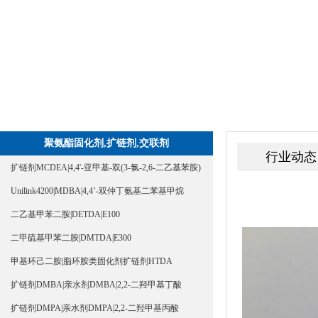
聚氨酯固化剂,扩链剂,交联剂
行业动态
扩链剂MCDEA|4,4'-亚甲基-双(3-氯-2,6-二乙基苯胺)
Unilink4200|MDBA|4,4’-双仲丁氨基二苯基甲烷
二乙基甲苯二胺|DETDA|E100
二甲硫基甲苯二胺|DMTDA|E300
甲基环己二胺|脂环胺类固化剂扩链剂HTDA
扩链剂DMBA|亲水剂DMBA|2,2-二羟甲基丁酸
扩链剂DMPA|亲水剂DMPA|2,2-二羟甲基丙酸