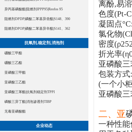
离酚,易
异丙基磷酸酯|阻燃剂IPPP95|Reofos 95
色度(Pt-C
阻燃剂DPDP|磷酸二苯基异癸酯|S148、390
凝固点°C:
阻燃剂DPOP|磷酸二苯基异辛酯|S141、362
氯化物(Cl-
密度(ρ2525
抗氧剂,稳定剂,消泡剂
折光率(η020
硼酸三甲酯
亚
磷酸三
硼酸三乙酯
包装方式:
亚磷酸三甲酯
(一个小柜
亚磷酸三乙酯
亚
磷酸三
亚磷酸三苯酯|抗氧剂稳定剂TPPI
磷酸三异丁酯|消泡渗透剂TIBP
二、亚
无毒亚磷酸酯
一种性能
企业动态