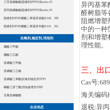
三芳基磷酸酯|阻燃剂IPPP65|Reofos 65
异丙基苯
异丙基磷酸酯|阻燃剂IPPP95|Reofos 95
醛树脂等
阻燃剂DPDP|磷酸二苯基异癸酯|S148、390
阻燃增塑
阻燃剂DPOP|磷酸二苯基异辛酯|S141、362
中的一种
剂和增塑
抗氧剂,稳定剂,消泡剂
理性能。
硼酸三甲酯
硼酸三乙酯
亚磷酸三甲酯
三、出
亚磷酸三乙酯
亚磷酸三苯酯|抗氧剂稳定剂TPPI
Cas号:689
磷酸三异丁酯|消泡渗透剂TIBP
海关编码HS
无毒亚磷酸酯
退税:异丙基
企业动态