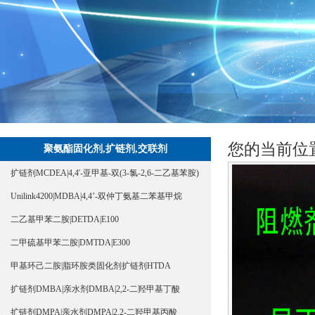
您的当前位
聚氨酯固化剂,扩链剂,交联剂
扩链剂MCDEA|4,4'-亚甲基-双(3-氯-2,6-二乙基苯胺)
Unilink4200|MDBA|4,4’-双仲丁氨基二苯基甲烷
二乙基甲苯二胺|DETDA|E100
二甲硫基甲苯二胺|DMTDA|E300
甲基环己二胺|脂环胺类固化剂扩链剂HTDA
扩链剂DMBA|亲水剂DMBA|2,2-二羟甲基丁酸
扩链剂DMPA|亲水剂DMPA|2,2-二羟甲基丙酸