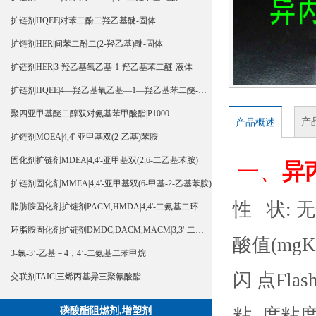
扩链剂HQEE|对苯二酚二羟乙基醚-固体
扩链剂HER|间苯二酚二(2-羟乙基)醚-固体
扩链剂HER|3-羟乙基氧乙基-1-羟乙基苯二醚-液体
扩链剂HQEE|4—羟乙基氧乙基—1—羟乙基苯二醚-液体
聚四亚甲基醚二醇双对氨基苯甲酸酯|P1000
产
产品概述
扩链剂MOEA|4,4'-亚甲基双(2-乙基)苯胺
固化剂扩链剂MDEA|4,4'-亚甲基双(2,6-二乙基苯胺)
一、
异
扩链剂固化剂MMEA|4,4'-亚甲基双(6-甲基-2-乙基苯胺)
性 状:
脂肪胺固化剂扩链剂PACM,HMDA|4,4'-二氨基二环己基甲烷
环脂胺固化剂扩链剂DMDC,DACM,MACM|3,3'-二甲基-4,4'-二氨基二环己基甲烷
酸值(mgKO
3-氯-3’-乙基－4，4’-二氨基二苯甲烷
闪 点Flash
交联剂TAIC|三烯丙基异三聚氰酸酯
粘 度粘度(2
磷酸酯阻燃剂,增塑剂