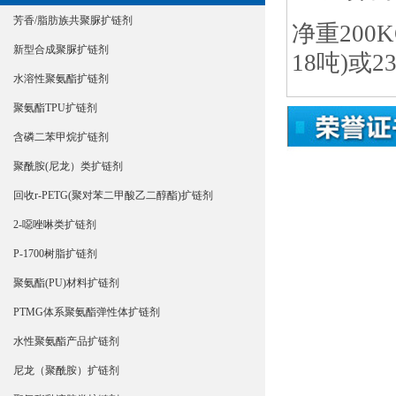
芳香/脂肪族共聚脲扩链剂
净重200
新型合成聚脲扩链剂
18吨)或2
水溶性聚氨酯扩链剂
聚氨酯TPU扩链剂
含磷二苯甲烷扩链剂
聚酰胺(尼龙）类扩链剂
回收r-PETG(聚对苯二甲酸乙二醇酯)扩链剂
2-噁唑啉类扩链剂
P-1700树脂扩链剂
聚氨酯(PU)材料扩链剂
PTMG体系聚氨酯弹性体扩链剂
水性聚氨酯产品扩链剂
尼龙（聚酰胺）扩链剂