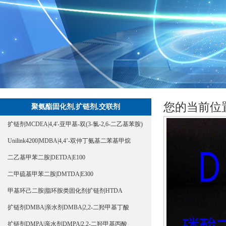
您的当前位
聚氨酯固化剂,扩链剂,交联剂
扩链剂MCDEA|4,4'-亚甲基-双(3-氯-2,6-二乙基苯胺)
Unilink4200|MDBA|4,4’-双仲丁氨基二苯基甲烷
二乙基甲苯二胺|DETDA|E100
二甲硫基甲苯二胺|DMTDA|E300
甲基环己二胺|脂环胺类固化剂扩链剂HTDA
扩链剂DMBA|亲水剂DMBA|2,2-二羟甲基丁酸
扩链剂DMPA|亲水剂DMPA|2,2-二羟甲基丙酸