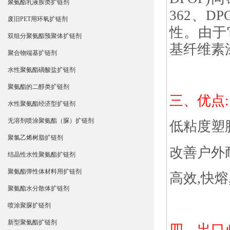
聚氨酯乳液胺类扩链剂
362、
废旧PET用环氧扩链剂
性。由于
双组分聚氨酯预聚体扩链剂
基纤维素涂
聚合物端基扩链剂
水性聚氨酯磺酸盐扩链剂
聚氨酯的二醇类扩链剂
三、优点:
水性聚氨酯经济型扩链剂
无溶剂喷涂聚氨酯（脲）扩链剂
低粘度塑
聚氯乙烯树脂扩链剂
改善户外
结晶性水性聚氨酯扩链剂
聚氨酯弹性体材料用扩链剂
高效,快熔
聚氨酯水分散体扩链剂
喷涂聚脲扩链剂
新型聚氨酯扩链剂
四、出口