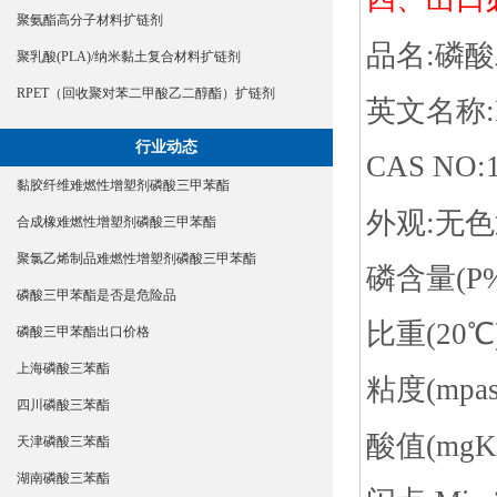
聚氨酯高分子材料扩链剂
品名:磷酸
聚乳酸(PLA)/纳米黏土复合材料扩链剂
RPET（回收聚对苯二甲酸乙二醇酯）扩链剂
英文名称:Dip
行业动态
CAS NO:1
黏胶纤维难燃性增塑剂磷酸三甲苯酯
外观:无
合成橡难燃性增塑剂磷酸三甲苯酯
聚氯乙烯制品难燃性增塑剂磷酸三甲苯酯
磷含量(P%)
磷酸三甲苯酯是否是危险品
比重(20℃):
磷酸三甲苯酯出口价格
上海磷酸三苯酯
粘度(mpas
四川磷酸三苯酯
酸值(mgKO
天津磷酸三苯酯
湖南磷酸三苯酯