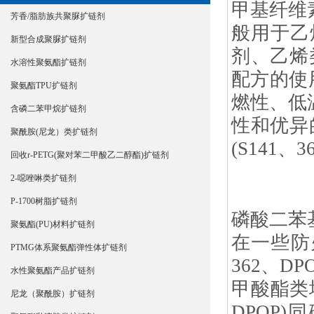
甲基纤维素
芳香/脂肪族共聚脲扩链剂
般用于乙
新型合成聚脲扩链剂
剂、乙烯
水溶性聚氨酯扩链剂
配方的使
聚氨酯TPU扩链剂
燃性、低
含磷二苯甲烷扩链剂
性和优异
聚酰胺(尼龙）类扩链剂
(S141、
回收r-PETG(聚对苯二甲酸乙二醇酯)扩链剂
2-噁唑啉类扩链剂
P-1700树脂扩链剂
磷酸二苯基
聚氨酯(PU)材料扩链剂
在一些防
PTMG体系聚氨酯弹性体扩链剂
362、
水性聚氨酯产品扩链剂
甲酸酯类增
尼龙（聚酰胺）扩链剂
DPOP