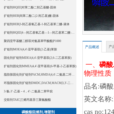
扩链剂HQEE|对苯二酚二羟乙基醚-固体
扩链剂HER|间苯二酚二(2-羟乙基)醚-固体
扩链剂HER|3-羟乙基氧乙基-1-羟乙基苯二醚-液体
扩链剂HQEE|4—羟乙基氧乙基—1—羟乙基苯二醚-液体
聚四亚甲基醚二醇双对氨基苯甲酸酯|P1000
产
产品概述
扩链剂MOEA|4,4'-亚甲基双(2-乙基)苯胺
固化剂扩链剂MDEA|4,4'-亚甲基双(2,6-二乙基苯胺)
一、
磷酸
扩链剂固化剂MMEA|4,4'-亚甲基双(6-甲基-2-乙基苯胺)
物理性质
脂肪胺固化剂扩链剂PACM,HMDA|4,4'-二氨基二环己基甲烷
环脂胺固化剂扩链剂DMDC,DACM,MACM|3,3'-二甲基-4,4'-二氨基二环己基甲烷
品名:磷
3-氯-3’-乙基－4，4’-二氨基二苯甲烷
英文名称:Dip
交联剂TAIC|三烯丙基异三聚氰酸酯
cas no:12
磷酸酯阻燃剂,增塑剂