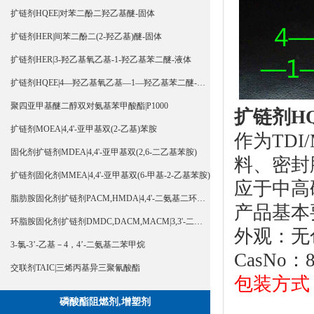
扩链剂HQEE|对苯二酚二羟乙基醚-固体
扩链剂HER|间苯二酚二(2-羟乙基)醚-固体
扩链剂HER|3-羟乙基氧乙基-1-羟乙基苯二醚-液体
扩链剂HQEE|4—羟乙基氧乙基—1—羟乙基苯二醚-液体
聚四亚甲基醚二醇双对氨基苯甲酸酯|P1000
扩链剂HQ
扩链剂MOEA|4,4'-亚甲基双(2-乙基)苯胺
作为TD
固化剂扩链剂MDEA|4,4'-亚甲基双(2,6-二乙基苯胺)
料、密封
扩链剂固化剂MMEA|4,4'-亚甲基双(6-甲基-2-乙基苯胺)
应于中高
脂肪胺固化剂扩链剂PACM,HMDA|4,4'-二氨基二环己基甲烷
产品基本
环脂胺固化剂扩链剂DMDC,DACM,MACM|3,3'-二甲基-4,4'-二氨基二环己基甲烷
外观：无
3-氯-3’-乙基－4，4’-二氨基二苯甲烷
CasNo：8
交联剂TAIC|三烯丙基异三聚氰酸酯
包装方式：
磷酸酯阻燃剂,增塑剂