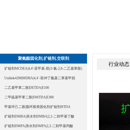
聚氨酯固化剂,扩链剂,交联剂
行业动态
扩链剂MCDEA|4,4'-亚甲基-双(3-氯-2,6-二乙基苯胺)
Unilink4200|MDBA|4,4’-双仲丁氨基二苯基甲烷
二乙基甲苯二胺|DETDA|E100
二甲硫基甲苯二胺|DMTDA|E300
甲基环己二胺|脂环胺类固化剂扩链剂HTDA
扩链剂DMBA|亲水剂DMBA|2,2-二羟甲基丁酸
扩链剂DMPA|亲水剂DMPA|2,2-二羟甲基丙酸