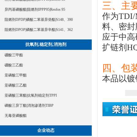
三、主要
异丙基磷酸酯|阻燃剂IPPP95|Reofos 95
作为TD
阻燃剂DPDP|磷酸二苯基异癸酯|S148、390
料、密封
阻燃剂DPOP|磷酸二苯基异辛酯|S141、362
应于中高
抗氧剂,稳定剂,消泡剂
扩链剂HQ
硼酸三甲酯
四、包装
硼酸三乙酯
亚磷酸三甲酯
本品以镀锌
亚磷酸三乙酯
亚磷酸三苯酯|抗氧剂稳定剂TPPI
磷酸三异丁酯|消泡渗透剂TIBP
无毒亚磷酸酯
企业动态