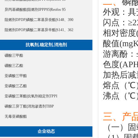
二、
磷
外观：具
异丙基磷酸酯|阻燃剂IPPP95|Reofos 95
阻燃剂DPDP|磷酸二苯基异癸酯|S148、390
闪点：≥2
阻燃剂DPOP|磷酸二苯基异辛酯|S141、362
相对密度(2
酸值(mgK
抗氧剂,稳定剂,消泡剂
游离酚：≤
硼酸三甲酯
色度(APH
硼酸三乙酯
加热后减量
亚磷酸三甲酯
熔点（℃）
亚磷酸三乙酯
沸点（℃）
亚磷酸三苯酯|抗氧剂稳定剂TPPI
磷酸三异丁酯|消泡渗透剂TIBP
三、产品
无毒亚磷酸酯
（一）固
企业动态
（1）固