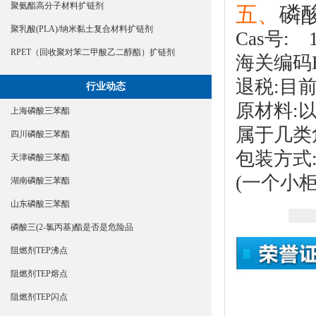
聚氨酯高分子材料扩链剂
五、
磷
聚乳酸(PLA)/纳米黏土复合材料扩链剂
Cas号: 1
RPET（回收聚对苯二甲酸乙二醇酯）扩链剂
海关编码HS
退税:目
行业动态
原材料:
上海磷酸三苯酯
属于几类
四川磷酸三苯酯
包装方式:
天津磷酸三苯酯
(一个小柜装
湖南磷酸三苯酯
山东磷酸三苯酯
磷酸三(2-氯丙基)酯是否是危险品
阻燃剂TEP沸点
阻燃剂TEP熔点
阻燃剂TEP闪点