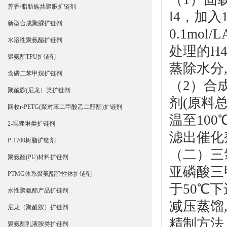
芳香/脂肪族共聚脲扩链剂
l4，加
新型合成聚脲扩链剂
0.1mo
水溶性聚氨酯扩链剂
处理的H4
聚氨酯TPU扩链剂
蒸除水分,
含磷二苯甲烷扩链剂
（2）合成
聚酰胺(尼龙）类扩链剂
剂(原料总
回收r-PETG(聚对苯二甲酸乙二醇酯)扩链剂
温至100
2-噁唑啉类扩链剂
滤出催化剂
P-1700树脂扩链剂
（二）三
聚氨酯(PU)材料扩链剂
亚
磷酸三
PTMG体系聚氨酯弹性体扩链剂
于50℃
水性聚氨酯产品扩链剂
减压蒸馏,
尼龙（聚酰胺）扩链剂
精制方法
聚氨酯乳液胺类扩链剂