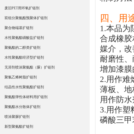
废旧PET用环氧扩链剂
四、用途
双组分聚氨酯预聚体扩链剂
1.本品
聚合物端基扩链剂
合成橡胶
水性聚氨酯磺酸盐扩链剂
媒介，改
聚氨酯的二醇类扩链剂
耐磨性、
水性聚氨酯经济型扩链剂
增加漆膜
无溶剂喷涂聚氨酯（脲）扩链剂
2.用作
聚氯乙烯树脂扩链剂
薄板、地
结晶性水性聚氨酯扩链剂
聚氨酯弹性体材料用扩链剂
用作防水
聚氨酯水分散体扩链剂
3.用作
喷涂聚脲扩链剂
磷酸三甲
新型聚氨酯扩链剂