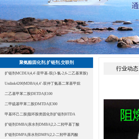
聚氨酯固化剂,扩链剂,交联剂
行业动态
扩链剂MCDEA|4,4'-亚甲基-双(3-氯-2,6-二乙基苯胺)
Unilink4200|MDBA|4,4’-双仲丁氨基二苯基甲烷
二乙基甲苯二胺|DETDA|E100
二甲硫基甲苯二胺|DMTDA|E300
甲基环己二胺|脂环胺类固化剂扩链剂HTDA
扩链剂DMBA|亲水剂DMBA|2,2-二羟甲基丁酸
扩链剂DMPA|亲水剂DMPA|2,2-二羟甲基丙酸