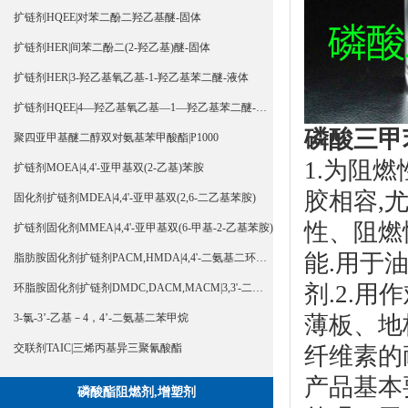
扩链剂HQEE|对苯二酚二羟乙基醚-固体
扩链剂HER|间苯二酚二(2-羟乙基)醚-固体
扩链剂HER|3-羟乙基氧乙基-1-羟乙基苯二醚-液体
扩链剂HQEE|4—羟乙基氧乙基—1—羟乙基苯二醚-液体
磷酸三甲
聚四亚甲基醚二醇双对氨基苯甲酸酯|P1000
1.为阻
扩链剂MOEA|4,4'-亚甲基双(2-乙基)苯胺
胶相容,
固化剂扩链剂MDEA|4,4'-亚甲基双(2,6-二乙基苯胺)
性、阻燃
扩链剂固化剂MMEA|4,4'-亚甲基双(6-甲基-2-乙基苯胺)
能.用于
脂肪胺固化剂扩链剂PACM,HMDA|4,4'-二氨基二环己基甲烷
剂.2.
环脂胺固化剂扩链剂DMDC,DACM,MACM|3,3'-二甲基-4,4'-二氨基二环己基甲烷
薄板、地
3-氯-3’-乙基－4，4’-二氨基二苯甲烷
交联剂TAIC|三烯丙基异三聚氰酸酯
纤维素的耐
产品基本
磷酸酯阻燃剂,增塑剂