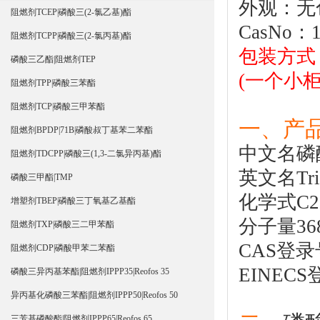
外观：无
阻燃剂TCEP|磷酸三(2-氯乙基)酯
CasNo：1
阻燃剂TCPP|磷酸三(2-氯丙基)酯
包装方式：
磷酸三乙酯|阻燃剂TEP
(一个小柜装
阻燃剂TPP|磷酸三苯酯
阻燃剂TCP|磷酸三甲苯酯
一、产品
阻燃剂BPDP|71B|磷酸叔丁基苯二苯酯
中文名
磷
阻燃剂TDCPP|磷酸三(1,3-二氯异丙基)酯
英文名Trito
磷酸三甲酯|TMP
化学式C21
增塑剂TBEP|磷酸三丁氧基乙基酯
分子量368
阻燃剂TXP|磷酸三二甲苯酯
CAS登录号
阻燃剂CDP|磷酸甲苯二苯酯
EINECS登
磷酸三异丙基苯酯|阻燃剂IPPP35|Reofos 35
异丙基化磷酸三苯酯|阻燃剂IPPP50|Reofos 50
三芳基磷酸酯|阻燃剂IPPP65|Reofos 65