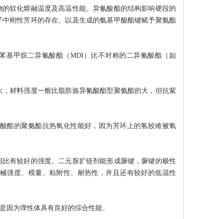
物的软化熔融温度及高温性能。异氰酸酯的结构影响硬段的
子中刚性芳环的存在、以及生成的氨基甲酸酯键赋予聚氨酯
二苯基甲烷二异氰酸酯（MDI）比不对称的二异氰酸酯（如
大，材料强度一般比脂肪族异氰酸酯型聚氨酯的大，但抗紫
酸酯的聚氨酯抗热氧化性能好，因为芳环上的氢较难被氧
相比有较好的强度。二元胺扩链剂能形成脲键，脲键的极性
械强度、模量、粘附性、耐热性，并且还有较好的低温性
就是因为弹性体具有良好的综合性能。