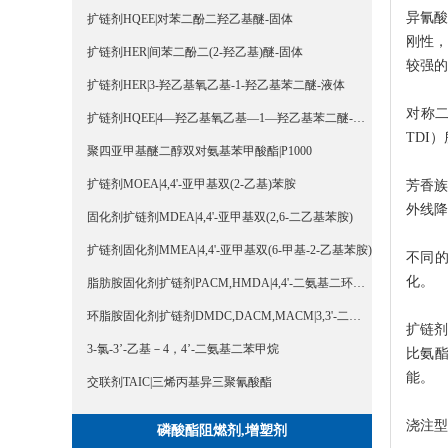
异氰
扩链剂HQEE|对苯二酚二羟乙基醚-固体
刚性
扩链剂HER|间苯二酚二(2-羟乙基)醚-固体
较强的
扩链剂HER|3-羟乙基氧乙基-1-羟乙基苯二醚-液体
对称二
扩链剂HQEE|4—羟乙基氧乙基—1—羟乙基苯二醚-液体
TDI
聚四亚甲基醚二醇双对氨基苯甲酸酯|P1000
扩链剂MOEA|4,4'-亚甲基双(2-乙基)苯胺
芳香
外线降
固化剂扩链剂MDEA|4,4'-亚甲基双(2,6-二乙基苯胺)
扩链剂固化剂MMEA|4,4'-亚甲基双(6-甲基-2-乙基苯胺)
不同
化。
脂肪胺固化剂扩链剂PACM,HMDA|4,4'-二氨基二环己基甲烷
环脂胺固化剂扩链剂DMDC,DACM,MACM|3,3'-二甲基-4,4'-二氨基二环己基甲烷
扩链
3-氯-3’-乙基－4，4’-二氨基二苯甲烷
比氨
能。
交联剂TAIC|三烯丙基异三聚氰酸酯
浇注型
磷酸酯阻燃剂,增塑剂