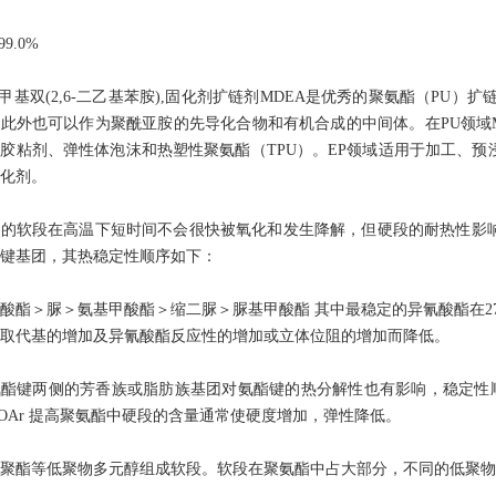
99.0%
'-亚甲基双(2,6-二乙基苯胺),固化剂扩链剂MDEA是优秀的聚氨酯（P
此外也可以作为聚酰亚胺的先导化合物和有机合成的中间体。在PU领域M-
胶粘剂、弹性体泡沫和热塑性聚氨酯（TPU）。EP领域适用于加工、
化剂。
酯的软段在高温下短时间不会很快被氧化和发生降解，但硬段的耐热性影
键基团，其热稳定性顺序如下：
酸酯＞脲＞氨基甲酸酯＞缩二脲＞脲基甲酸酯 其中最稳定的异氰酸酯在2
取代基的增加及异氰酸酯反应性的增加或立体位阻的增加而降低。
酯键两侧的芳香族或脂肪族基团对氨酯键的热分解性也有影响，稳定性顺序如下： R
OOAr 提高聚氨酯中硬段的含量通常使硬度增加，弹性降低。
聚酯等低聚物多元醇组成软段。软段在聚氨酯中占大部分，不同的低聚物