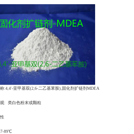
称:
4,4'-亚甲基双(2,6-二乙基苯胺),固化剂扩链剂MDEA
观: 类白色粉末或颗粒
性
7-89℃