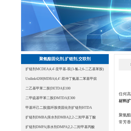
聚氨酯固化剂,扩链剂,交联剂
扩链剂MCDEA|4,4'-亚甲基-双(3-氯-2,6-二乙基苯胺)
Unilink4200|MDBA|4,4’-双仲丁氨基二苯基甲烷
二乙基甲苯二胺|DETDA|E100
任何
二甲硫基甲苯二胺|DMTDA|E300
材料扩
甲基环己二胺|脂环胺类固化剂扩链剂HTDA
聚氨
扩链剂DMBA|亲水剂DMBA|2,2-二羟甲基丁酸
常芳香
扩链剂DMPA|亲水剂DMPA|2,2-二羟甲基丙酸