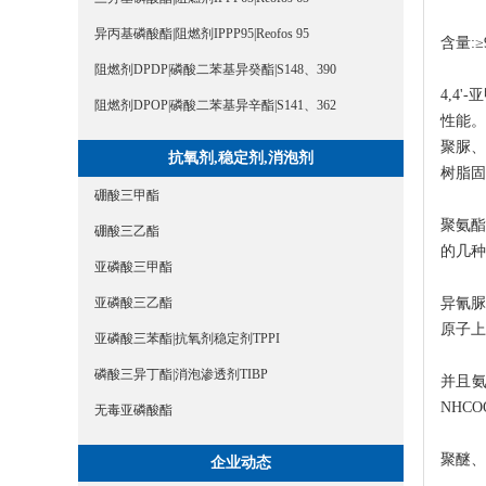
异丙基磷酸酯|阻燃剂IPPP95|Reofos 95
含量:≥
阻燃剂DPDP|磷酸二苯基异癸酯|S148、390
4,4
阻燃剂DPOP|磷酸二苯基异辛酯|S141、362
性能。
聚脲、
抗氧剂,稳定剂,消泡剂
树脂固
硼酸三甲酯
聚氨
硼酸三乙酯
的几种
亚磷酸三甲酯
异氰脲
亚磷酸三乙酯
原子上
亚磷酸三苯酯|抗氧剂稳定剂TPPI
磷酸三异丁酯|消泡渗透剂TIBP
并且氨
NHC
无毒亚磷酸酯
聚醚、
企业动态