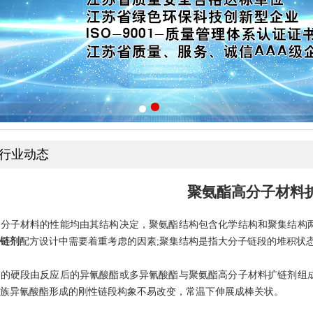
行业动态
聚氨酯高分子材料
高分子材料的性能均由其结构决定，聚氨酯结构包含化学结构和聚集结构
链剂
配方设计中需要着重考虑的因素;聚集结构是指大分子链段的堆积状
酯的硬段由反应后的异氰酸酯或多异氰酸酯与聚氨酯高分子材料扩链剂组
族异氰酸酯形成的刚性链段构象不易改变，常温下伸展成棒关状。