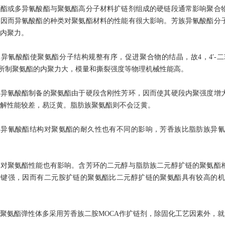
酸酯或多异氰酸酯与聚氨酯高分子材料扩链剂组成的硬链段通常影响聚合
，因而异氰酸酯的种类对聚氨酯材料的性能有很大影响。芳族异氰酸酯分
内聚力。
异氰酸酯使聚氨酯分子结构规整有序，促进聚合物的结晶，故4，4′-
）所制聚氨酯的内聚力大，模量和撕裂强度等物理机械性能高。
族异氰酸酯制备的聚氨酯由于硬段含刚性芳环，因而使其硬段内聚强度增
解性能较差，易泛黄。脂肪族聚氨酯则不会泛黄。
的异氰酸酯结构对聚氨酯的耐久性也有不同的影响，芳香族比脂肪族异氰
剂对聚氨酯性能也有影响。含芳环的二元醇与脂肪族二元醇扩链的聚氨酯
酯键强，因而有二元胺扩链的聚氨酯比二元醇扩链的聚氨酯具有较高的机
聚氨酯弹性体多采用芳香族二胺MOCA作扩链剂，除固化工艺因素外，