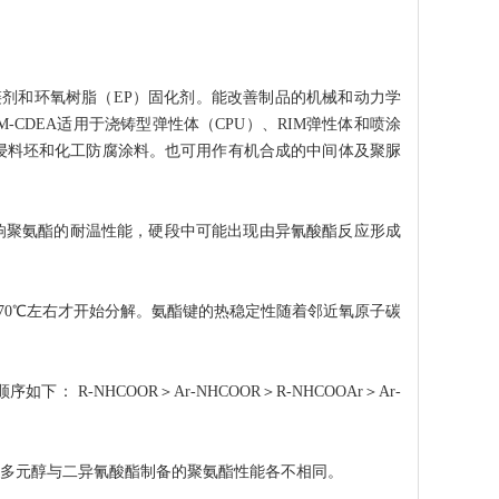
U）扩链剂和环氧树脂（EP）固化剂。能改善制品的机械和动力学
CDEA适用于浇铸型弹性体（CPU）、RIM弹性体和喷涂
预浸料坯和化工防腐涂料。也可用作有机合成的中间体及聚脲
响聚氨酯的耐温性能，硬段中可能出现由异氰酸酯反应形成
70℃左右才开始分解。氨酯键的热稳定性随着邻近氧原子碳
-NHCOOR＞Ar-NHCOOR＞R-NHCOOAr＞Ar-
多元醇与二异氰酸酯制备的聚氨酯性能各不相同。