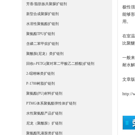
芳香/脂肪族共聚脲扩链剂
极性
新型合成聚脲扩链剂
能够
用。
水溶性聚氨酯扩链剂
聚氨酯TPU扩链剂
在室温
比聚醚
含磷二苯甲烷扩链剂
聚酰胺(尼龙）类扩链剂
一般
回收r-PETG(聚对苯二甲酸乙二醇酯)扩链剂
耐水解
2-噁唑啉类扩链剂
文章版
P-1700树脂扩链剂
聚氨酯(PU)材料扩链剂
http:/
PTMG体系聚氨酯弹性体扩链剂
水性聚氨酯产品扩链剂
尼龙（聚酰胺）扩链剂
聚氨酯乳液胺类扩链剂