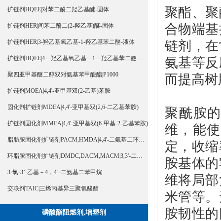
聚酯、聚
扩链剂HQEE|对苯二酚二羟乙基醚-固体
合物端基
扩链剂HER|间苯二酚二(2-羟乙基)醚-固体
链剂，在
扩链剂HER|3-羟乙基氧乙基-1-羟乙基苯二醚-液体
扩链剂HQEE|4—羟乙基氧乙基—1—羟乙基苯二醚-液体
氨基等反
聚四亚甲基醚二醇双对氨基苯甲酸酯|P1000
而提高树
扩链剂MOEA|4,4'-亚甲基双(2-乙基)苯胺
固化剂扩链剂MDEA|4,4'-亚甲基双(2,6-二乙基苯胺)
聚酰胺的
扩链剂固化剂MMEA|4,4'-亚甲基双(6-甲基-2-乙基苯胺)
维，能使
脂肪胺固化剂扩链剂PACM,HMDA|4,4'-二氨基二环己基甲烷
定，收缩
环脂胺固化剂扩链剂DMDC,DACM,MACM|3,3'-二甲基-4,4'-二氨基二环己基甲烷
胺基体的
3-氯-3’-乙基－4，4’-二氨基二苯甲烷
维将局部
交联剂TAIC|三烯丙基异三聚氰酸酯
米管等。
胺韧性的
磷酸酯阻燃剂,增塑剂