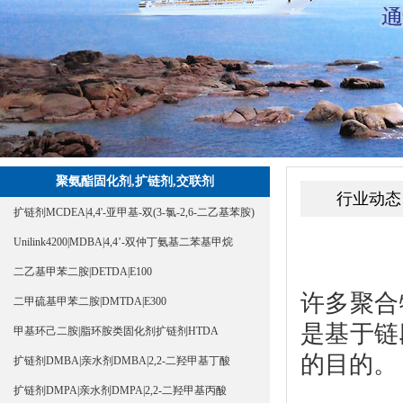
聚氨酯固化剂,扩链剂,交联剂
行业动态
扩链剂MCDEA|4,4'-亚甲基-双(3-氯-2,6-二乙基苯胺)
Unilink4200|MDBA|4,4’-双仲丁氨基二苯基甲烷
二乙基甲苯二胺|DETDA|E100
许多聚合
二甲硫基甲苯二胺|DMTDA|E300
是基于链
甲基环己二胺|脂环胺类固化剂扩链剂HTDA
的目的。
扩链剂DMBA|亲水剂DMBA|2,2-二羟甲基丁酸
扩链剂DMPA|亲水剂DMPA|2,2-二羟甲基丙酸