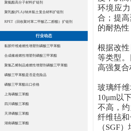
聚氨酯高分子材料扩链剂
环境应力
聚乳酸(PLA)/纳米黏土复合材料扩链剂
合；提高
RPET（回收聚对苯二甲酸乙二醇酯）扩链剂
的耐热性
行业动态
根据改性
黏胶纤维难燃性增塑剂磷酸三甲苯酯
等类型。
合成橡难燃性增塑剂磷酸三甲苯酯
高强复合
聚氯乙烯制品难燃性增塑剂磷酸三甲苯酯
磷酸三甲苯酯是否是危险品
磷酸三甲苯酯出口价格
玻璃纤维
上海磷酸三苯酯
10μm以
四川磷酸三苯酯
不高，约
天津磷酸三苯酯
纤维毡和
湖南磷酸三苯酯
（SGF