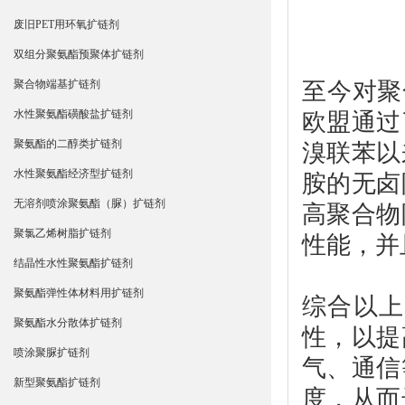
废旧PET用环氧扩链剂
双组分聚氨酯预聚体扩链剂
至今对聚
聚合物端基扩链剂
水性聚氨酯磺酸盐扩链剂
欧盟通过
聚氨酯的二醇类扩链剂
溴联苯以
水性聚氨酯经济型扩链剂
胺的无卤
无溶剂喷涂聚氨酯（脲）扩链剂
高聚合物
聚氯乙烯树脂扩链剂
性能，并
结晶性水性聚氨酯扩链剂
聚氨酯弹性体材料用扩链剂
综合以上
聚氨酯水分散体扩链剂
性，以提
喷涂聚脲扩链剂
气、通信
新型聚氨酯扩链剂
度，从而