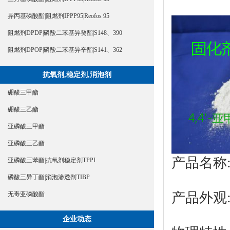
异丙基磷酸酯|阻燃剂IPPP95|Reofos 95
阻燃剂DPDP|磷酸二苯基异癸酯|S148、390
阻燃剂DPOP|磷酸二苯基异辛酯|S141、362
抗氧剂,稳定剂,消泡剂
硼酸三甲酯
硼酸三乙酯
亚磷酸三甲酯
亚磷酸三乙酯
产品名称
亚磷酸三苯酯|抗氧剂稳定剂TPPI
磷酸三异丁酯|消泡渗透剂TIBP
产品外观
无毒亚磷酸酯
企业动态