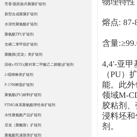
物理特性
芳香/脂肪族共聚脲扩链剂
新型合成聚脲扩链剂
熔点: 87-
水溶性聚氨酯扩链剂
聚氨酯TPU扩链剂
含量:≥99
含磷二苯甲烷扩链剂
聚酰胺(尼龙）类扩链剂
4,4'-
回收r-PETG(聚对苯二甲酸乙二醇酯)扩链剂
（PU）
2-噁唑啉类扩链剂
能。此外
P-1700树脂扩链剂
领域M-
聚氨酯(PU)材料扩链剂
胶粘剂、
PTMG体系聚氨酯弹性体扩链剂
浸料坯和
水性聚氨酯产品扩链剂
剂。
尼龙（聚酰胺）扩链剂
聚氨酯乳液胺类扩链剂