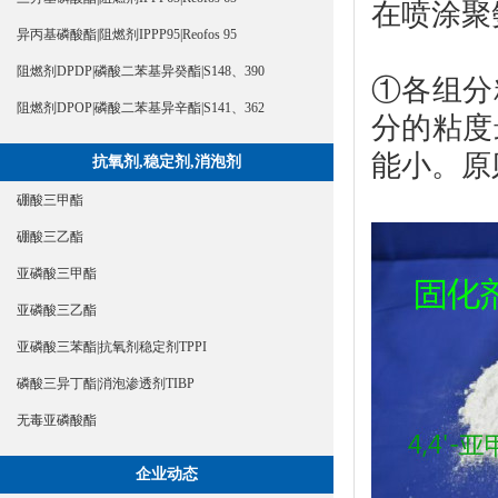
在喷涂聚
异丙基磷酸酯|阻燃剂IPPP95|Reofos 95
阻燃剂DPDP|磷酸二苯基异癸酯|S148、390
①各组分
阻燃剂DPOP|磷酸二苯基异辛酯|S141、362
分的粘度
能小。原
抗氧剂,稳定剂,消泡剂
硼酸三甲酯
硼酸三乙酯
亚磷酸三甲酯
亚磷酸三乙酯
亚磷酸三苯酯|抗氧剂稳定剂TPPI
磷酸三异丁酯|消泡渗透剂TIBP
无毒亚磷酸酯
企业动态