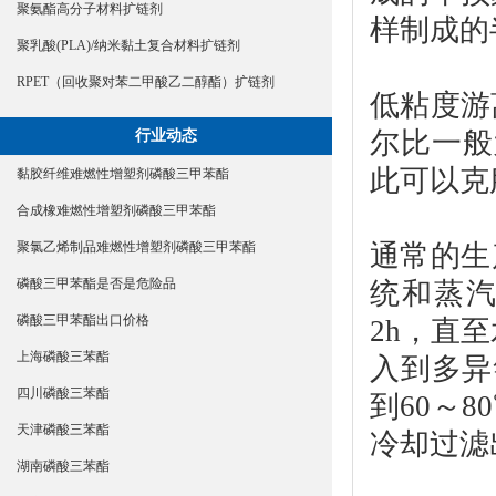
聚氨酯高分子材料扩链剂
样制成的
聚乳酸(PLA)/纳米黏土复合材料扩链剂
RPET（回收聚对苯二甲酸乙二醇酯）扩链剂
低粘度游
尔比一般
行业动态
此可以克
黏胶纤维难燃性增塑剂磷酸三甲苯酯
合成橡难燃性增塑剂磷酸三甲苯酯
通常的生
聚氯乙烯制品难燃性增塑剂磷酸三甲苯酯
磷酸三甲苯酯是否是危险品
统和蒸汽
磷酸三甲苯酯出口价格
2h，直
上海磷酸三苯酯
入到多异
四川磷酸三苯酯
到60～
天津磷酸三苯酯
冷却过滤
湖南磷酸三苯酯