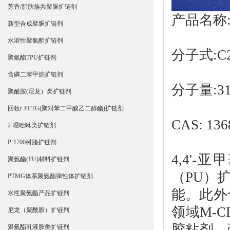
芳香/脂肪族共聚脲扩链剂
产品名称
新型合成聚脲扩链剂
水溶性聚氨酯扩链剂
分子式:C2
聚氨酯TPU扩链剂
含磷二苯甲烷扩链剂
分子量:310
聚酰胺(尼龙）类扩链剂
回收r-PETG(聚对苯二甲酸乙二醇酯)扩链剂
CAS: 136
2-噁唑啉类扩链剂
P-1700树脂扩链剂
4,4'-
聚氨酯(PU)材料扩链剂
（PU）
PTMG体系聚氨酯弹性体扩链剂
能。此外
水性聚氨酯产品扩链剂
领域M-
尼龙（聚酰胺）扩链剂
胶粘剂、
聚氨酯乳液胺类扩链剂