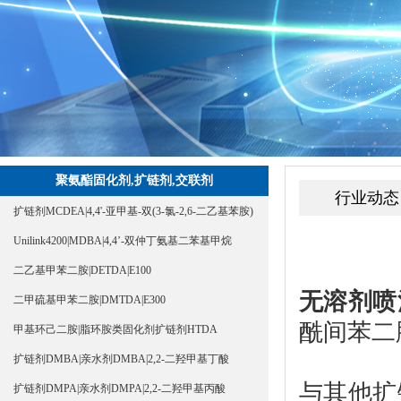
聚氨酯固化剂,扩链剂,交联剂
行业动态
扩链剂MCDEA|4,4'-亚甲基-双(3-氯-2,6-二乙基苯胺)
Unilink4200|MDBA|4,4’-双仲丁氨基二苯基甲烷
二乙基甲苯二胺|DETDA|E100
无溶剂喷
二甲硫基甲苯二胺|DMTDA|E300
酰间苯二
甲基环己二胺|脂环胺类固化剂扩链剂HTDA
扩链剂DMBA|亲水剂DMBA|2,2-二羟甲基丁酸
与其他扩
扩链剂DMPA|亲水剂DMPA|2,2-二羟甲基丙酸