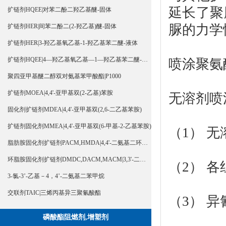
延长了聚
扩链剂HQEE|对苯二酚二羟乙基醚-固体
脲的力学
扩链剂HER|间苯二酚二(2-羟乙基)醚-固体
扩链剂HER|3-羟乙基氧乙基-1-羟乙基苯二醚-液体
扩链剂HQEE|4—羟乙基氧乙基—1—羟乙基苯二醚-液体
喷涂聚氨
聚四亚甲基醚二醇双对氨基苯甲酸酯|P1000
扩链剂MOEA|4,4'-亚甲基双(2-乙基)苯胺
无溶剂喷
固化剂扩链剂MDEA|4,4'-亚甲基双(2,6-二乙基苯胺)
扩链剂固化剂MMEA|4,4'-亚甲基双(6-甲基-2-乙基苯胺)
（1） 
脂肪胺固化剂扩链剂PACM,HMDA|4,4'-二氨基二环己基甲烷
环脂胺固化剂扩链剂DMDC,DACM,MACM|3,3'-二甲基-4,4'-二氨基二环己基甲烷
（2） 
3-氯-3’-乙基－4，4’-二氨基二苯甲烷
交联剂TAIC|三烯丙基异三聚氰酸酯
（3） 
磷酸酯阻燃剂,增塑剂