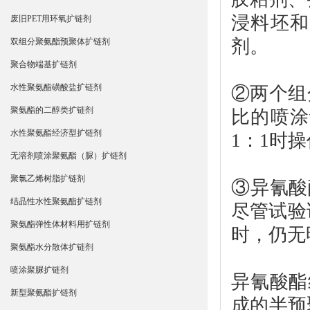
浸料坯和
废旧PET用环氧扩链剂
剂。
双组分聚氨酯预聚体扩链剂
聚合物端基扩链剂
水性聚氨酯磺酸盐扩链剂
②两个组
聚氨酯的二醇类扩链剂
比的喷涂
水性聚氨酯经济型扩链剂
1：1时
无溶剂喷涂聚氨酯（脲）扩链剂
聚氯乙烯树脂扩链剂
③异氰酸
结晶性水性聚氨酯扩链剂
尽管试验
聚氨酯弹性体材料用扩链剂
时，仍无
聚氨酯水分散体扩链剂
喷涂聚脲扩链剂
异氰酸酯
新型聚氨酯扩链剂
成的半预