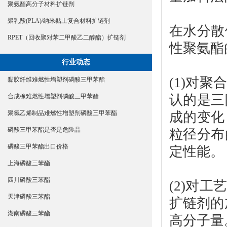
聚氨酯高分子材料扩链剂
聚乳酸(PLA)/纳米黏土复合材料扩链剂
在水分散
RPET（回收聚对苯二甲酸乙二醇酯）扩链剂
性聚氨酯
行业动态
(1)对
黏胶纤维难燃性增塑剂磷酸三甲苯酯
认的是三
合成橡难燃性增塑剂磷酸三甲苯酯
成的变化
聚氯乙烯制品难燃性增塑剂磷酸三甲苯酯
磷酸三甲苯酯是否是危险品
粒径分布
磷酸三甲苯酯出口价格
定性能。
上海磷酸三苯酯
四川磷酸三苯酯
(2)对
天津磷酸三苯酯
扩链剂的
湖南磷酸三苯酯
高分子量