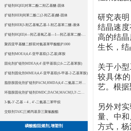
扩链剂HQEE|对苯二酚二羟乙基醚-固体
研究表明
扩链剂HER|间苯二酚二(2-羟乙基)醚-固体
结晶速度
扩链剂HER|3-羟乙基氧乙基-1-羟乙基苯二醚-液体
扩链剂HQEE|4—羟乙基氧乙基—1—羟乙基苯二醚-液体
高的结晶
聚四亚甲基醚二醇双对氨基苯甲酸酯|P1000
生长，结
扩链剂MOEA|4,4'-亚甲基双(2-乙基)苯胺
固化剂扩链剂MDEA|4,4'-亚甲基双(2,6-二乙基苯胺)
关于小型
扩链剂固化剂MMEA|4,4'-亚甲基双(6-甲基-2-乙基苯胺)
较具体的
脂肪胺固化剂扩链剂PACM,HMDA|4,4'-二氨基二环己基甲烷
艺。根据
环脂胺固化剂扩链剂DMDC,DACM,MACM|3,3'-二甲基-4,4'-二氨基二环己基甲烷
3-氯-3’-乙基－4，4’-二氨基二苯甲烷
另外对实
交联剂TAIC|三烯丙基异三聚氰酸酯
量、中和
方式，杨
磷酸酯阻燃剂,增塑剂