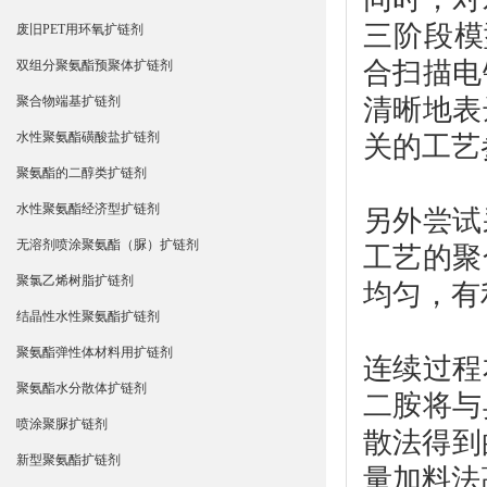
三阶段模
废旧PET用环氧扩链剂
合扫描电
双组分聚氨酯预聚体扩链剂
清晰地表
聚合物端基扩链剂
水性聚氨酯磺酸盐扩链剂
关的工艺
聚氨酯的二醇类扩链剂
水性聚氨酯经济型扩链剂
另外尝试
无溶剂喷涂聚氨酯（脲）扩链剂
工艺的聚
聚氯乙烯树脂扩链剂
均匀，有
结晶性水性聚氨酯扩链剂
聚氨酯弹性体材料用扩链剂
连续过程
聚氨酯水分散体扩链剂
二胺将与
喷涂聚脲扩链剂
散法得到
新型聚氨酯扩链剂
量加料法