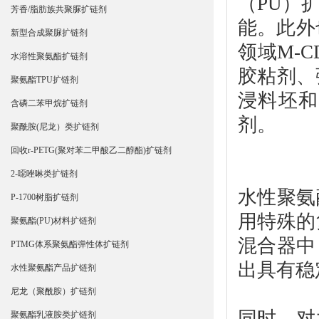
（PU）
芳香/脂肪族共聚脲扩链剂
能。此外
新型合成聚脲扩链剂
领域M-
水溶性聚氨酯扩链剂
胶粘剂、
聚氨酯TPU扩链剂
浸料坯和
含磷二苯甲烷扩链剂
剂。
聚酰胺(尼龙）类扩链剂
回收r-PETG(聚对苯二甲酸乙二醇酯)扩链剂
2-噁唑啉类扩链剂
水性聚氨
P-1700树脂扩链剂
用特殊的
聚氨酯(PU)材料扩链剂
混合器中
PTMG体系聚氨酯弹性体扩链剂
出具有稳
水性聚氨酯产品扩链剂
尼龙（聚酰胺）扩链剂
同时，对
聚氨酯乳液胺类扩链剂