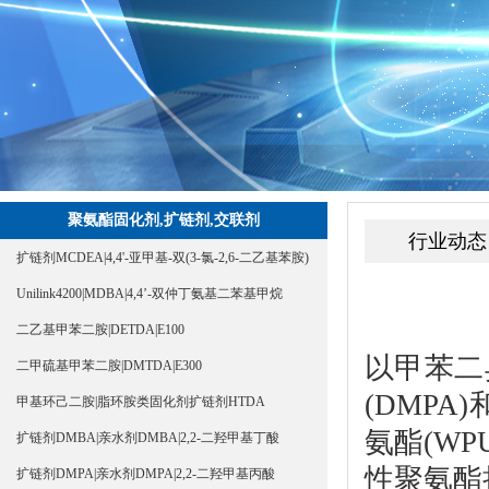
聚氨酯固化剂,扩链剂,交联剂
行业动态
扩链剂MCDEA|4,4'-亚甲基-双(3-氯-2,6-二乙基苯胺)
Unilink4200|MDBA|4,4’-双仲丁氨基二苯基甲烷
二乙基甲苯二胺|DETDA|E100
以甲苯二
二甲硫基甲苯二胺|DMTDA|E300
(DMPA)
甲基环己二胺|脂环胺类固化剂扩链剂HTDA
氨酯(W
扩链剂DMBA|亲水剂DMBA|2,2-二羟甲基丁酸
性聚氨酯
扩链剂DMPA|亲水剂DMPA|2,2-二羟甲基丙酸