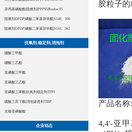
胶粒子的
异丙基磷酸酯|阻燃剂IPPP95|Reofos 95
阻燃剂DPDP|磷酸二苯基异癸酯|S148、390
阻燃剂DPOP|磷酸二苯基异辛酯|S141、362
抗氧剂,稳定剂,消泡剂
硼酸三甲酯
硼酸三乙酯
亚磷酸三甲酯
亚磷酸三乙酯
亚磷酸三苯酯|抗氧剂稳定剂TPPI
产品名称
磷酸三异丁酯|消泡渗透剂TIBP
无毒亚磷酸酯
4,4'-
企业动态