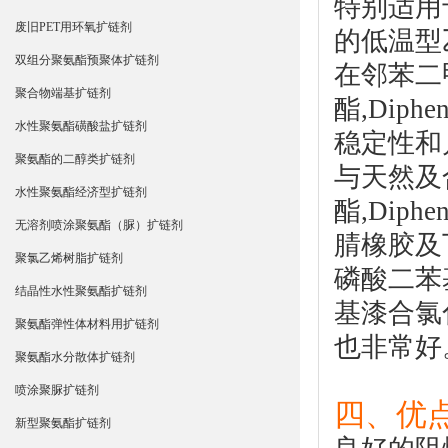
特别适用
废旧PET用环氧扩链剂
的低温型
双组分聚氨酯预聚体扩链剂
在邻苯二
聚合物端基扩链剂
酯
,Diphen
水性聚氨酯磺酸盐扩链剂
稳定性和
聚氨酯的二醇类扩链剂
与天然及
水性聚氨酯经济型扩链剂
酯
,Diphen
无溶剂喷涂聚氨酯（脲）扩链剂
腈橡胶及
聚氯乙烯树脂扩链剂
磷酸二苯
结晶性水性聚氨酯扩链剂
基漆合氯
聚氨酯弹性体材料用扩链剂
也非常好
聚氨酯水分散体扩链剂
喷涂聚脲扩链剂
四、优点
新型聚氨酯扩链剂