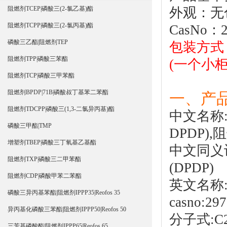
外观：无
阻燃剂TCEP|磷酸三(2-氯乙基)酯
阻燃剂TCPP|磷酸三(2-氯丙基)酯
CasNo：2
磷酸三乙酯|阻燃剂TEP
包装方式：
阻燃剂TPP|磷酸三苯酯
(一个小柜装
阻燃剂TCP|磷酸三甲苯酯
阻燃剂BPDP|71B|磷酸叔丁基苯二苯酯
一、产品
阻燃剂TDCPP|磷酸三(1,3-二氯异丙基)酯
中文名称
磷酸三甲酯|TMP
DPDP),
阻
增塑剂TBEP|磷酸三丁氧基乙基酯
中文同义
阻燃剂TXP|磷酸三二甲苯酯
(DPDP)
阻燃剂CDP|磷酸甲苯二苯酯
英文名称:I
磷酸三异丙基苯酯|阻燃剂IPPP35|Reofos 35
casno:297
异丙基化磷酸三苯酯|阻燃剂IPPP50|Reofos 50
分子式:C2
三芳基磷酸酯|阻燃剂IPPP65|Reofos 65