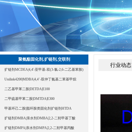
聚氨酯固化剂,扩链剂,交联剂
行业动态
扩链剂MCDEA|4,4'-亚甲基-双(3-氯-2,6-二乙基苯胺)
Unilink4200|MDBA|4,4’-双仲丁氨基二苯基甲烷
二乙基甲苯二胺|DETDA|E100
二甲硫基甲苯二胺|DMTDA|E300
甲基环己二胺|脂环胺类固化剂扩链剂HTDA
扩链剂DMBA|亲水剂DMBA|2,2-二羟甲基丁酸
扩链剂DMPA|亲水剂DMPA|2,2-二羟甲基丙酸