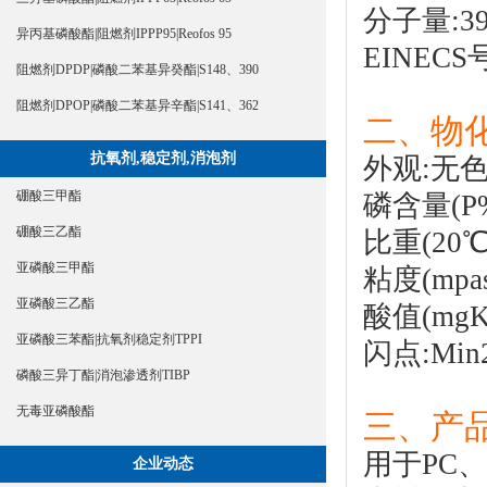
分子量:39
异丙基磷酸酯|阻燃剂IPPP95|Reofos 95
EINECS号
阻燃剂DPDP|磷酸二苯基异癸酯|S148、390
阻燃剂DPOP|磷酸二苯基异辛酯|S141、362
二、物化
抗氧剂,稳定剂,消泡剂
外观:无
硼酸三甲酯
磷含量(P%)
硼酸三乙酯
比重(20℃):
亚磷酸三甲酯
粘度(mpas
亚磷酸三乙酯
酸值(mgKO
亚磷酸三苯酯|抗氧剂稳定剂TPPI
闪点:Min
磷酸三异丁酯|消泡渗透剂TIBP
无毒亚磷酸酯
三、产品
用于PC、
企业动态