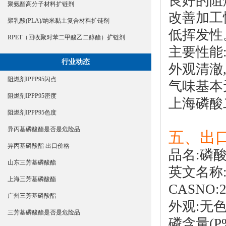
良好的阻
聚氨酯高分子材料扩链剂
改善加工
聚乳酸(PLA)/纳米黏土复合材料扩链剂
低挥发性
RPET（回收聚对苯二甲酸乙二醇酯）扩链剂
主要性能
行业动态
外观清澈
阻燃剂IPPP95闪点
气味基本
阻燃剂IPPP95密度
上海
磷酸
阻燃剂IPPP95色度
异丙基磷酸酯是否是危险品
五、出
异丙基磷酸酯 出口价格
品名:
磷
山东三芳基磷酸酯
英文名称:Dip
上海三芳基磷酸酯
CASNO:2
广州三芳基磷酸酯
外观:无
三芳基磷酸酯是否是危险品
磷含量(P%)