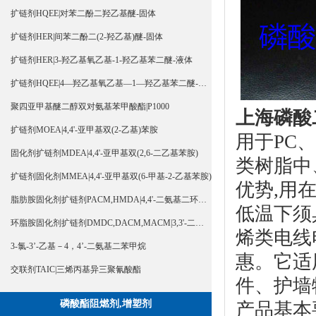
扩链剂HQEE|对苯二酚二羟乙基醚-固体
扩链剂HER|间苯二酚二(2-羟乙基)醚-固体
扩链剂HER|3-羟乙基氧乙基-1-羟乙基苯二醚-液体
扩链剂HQEE|4—羟乙基氧乙基—1—羟乙基苯二醚-液体
聚四亚甲基醚二醇双对氨基苯甲酸酯|P1000
上海
磷酸
扩链剂MOEA|4,4'-亚甲基双(2-乙基)苯胺
用于PC、
固化剂扩链剂MDEA|4,4'-亚甲基双(2,6-二乙基苯胺)
类树脂中
扩链剂固化剂MMEA|4,4'-亚甲基双(6-甲基-2-乙基苯胺)
优势,用
脂肪胺固化剂扩链剂PACM,HMDA|4,4'-二氨基二环己基甲烷
低温下须
环脂胺固化剂扩链剂DMDC,DACM,MACM|3,3'-二甲基-4,4'-二氨基二环己基甲烷
烯类电线
3-氯-3’-乙基－4，4’-二氨基二苯甲烷
惠。它适
交联剂TAIC|三烯丙基异三聚氰酸酯
件、护墙
磷酸酯阻燃剂,增塑剂
产品基本