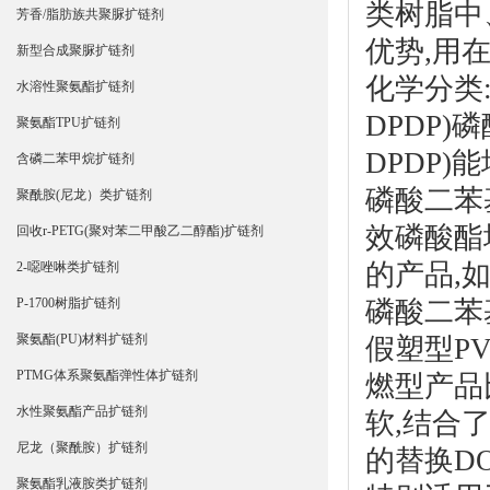
类树脂中
芳香/脂肪族共聚脲扩链剂
优势,用
新型合成聚脲扩链剂
化学分类
水溶性聚氨酯扩链剂
DPDP)
磷
聚氨酯TPU扩链剂
DPDP)
含磷二苯甲烷扩链剂
磷酸二苯
聚酰胺(尼龙）类扩链剂
效磷酸酯
回收r-PETG(聚对苯二甲酸乙二醇酯)扩链剂
的产品,
2-噁唑啉类扩链剂
磷酸二苯
P-1700树脂扩链剂
聚氨酯(PU)材料扩链剂
假塑型P
PTMG体系聚氨酯弹性体扩链剂
燃型产品
水性聚氨酯产品扩链剂
软,结合
尼龙（聚酰胺）扩链剂
的替换D
聚氨酯乳液胺类扩链剂