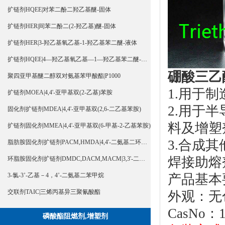
扩链剂HQEE|对苯二酚二羟乙基醚-固体
扩链剂HER|间苯二酚二(2-羟乙基)醚-固体
扩链剂HER|3-羟乙基氧乙基-1-羟乙基苯二醚-液体
扩链剂HQEE|4—羟乙基氧乙基—1—羟乙基苯二醚-液体
硼酸三乙
聚四亚甲基醚二醇双对氨基苯甲酸酯|P1000
1.用于
扩链剂MOEA|4,4'-亚甲基双(2-乙基)苯胺
2.用于
固化剂扩链剂MDEA|4,4'-亚甲基双(2,6-二乙基苯胺)
料及增塑
扩链剂固化剂MMEA|4,4'-亚甲基双(6-甲基-2-乙基苯胺)
3.合成
脂肪胺固化剂扩链剂PACM,HMDA|4,4'-二氨基二环己基甲烷
焊接助熔
环脂胺固化剂扩链剂DMDC,DACM,MACM|3,3'-二甲基-4,4'-二氨基二环己基甲烷
产品基本
3-氯-3’-乙基－4，4’-二氨基二苯甲烷
交联剂TAIC|三烯丙基异三聚氰酸酯
外观：无
CasNo：1
磷酸酯阻燃剂,增塑剂