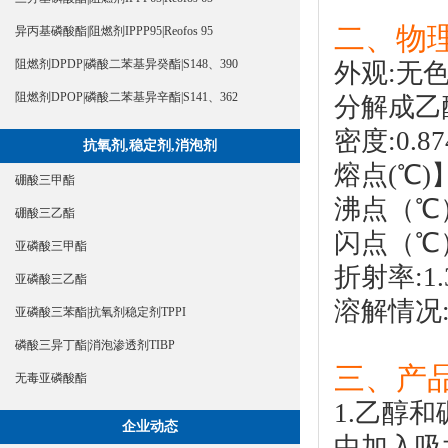
二、物
异丙基磷酸酯|阻燃剂IPPP95|Reofos 95
阻燃剂DPDP|磷酸二苯基异癸酯|S148、390
外观:无
阻燃剂DPOP|磷酸二苯基异辛酯|S141、362
分解成乙
密度:0.87
抗氧剂,稳定剂,消泡剂
熔点(℃)】
硼酸三甲酯
沸点（℃）:
硼酸三乙酯
闪点（℃）
亚磷酸三甲酯
折射率:1.
亚磷酸三乙酯
溶解情况
亚磷酸三苯酯|抗氧剂稳定剂TPPI
磷酸三异丁酯|消泡渗透剂TIBP
三、产
无毒亚磷酸酯
1.乙醇
企业动态
中加入吸