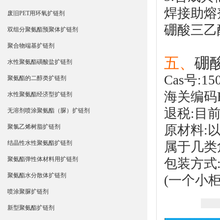
焊接助熔
废旧PET用环氧扩链剂
硼酸三乙
双组分聚氨酯预聚体扩链剂
聚合物端基扩链剂
五、
硼
水性聚氨酯磺酸盐扩链剂
Cas号:15
聚氨酯的二醇类扩链剂
海关编码HS
水性聚氨酯经济型扩链剂
退税:目
无溶剂喷涂聚氨酯（脲）扩链剂
原材料:
聚氯乙烯树脂扩链剂
属于几类
结晶性水性聚氨酯扩链剂
聚氨酯弹性体材料用扩链剂
包装方式:
聚氨酯水分散体扩链剂
(一个小柜
喷涂聚脲扩链剂
新型聚氨酯扩链剂