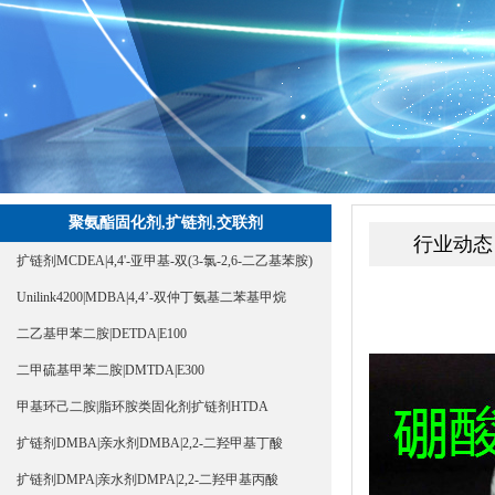
聚氨酯固化剂,扩链剂,交联剂
行业动态
扩链剂MCDEA|4,4'-亚甲基-双(3-氯-2,6-二乙基苯胺)
Unilink4200|MDBA|4,4’-双仲丁氨基二苯基甲烷
二乙基甲苯二胺|DETDA|E100
二甲硫基甲苯二胺|DMTDA|E300
甲基环己二胺|脂环胺类固化剂扩链剂HTDA
扩链剂DMBA|亲水剂DMBA|2,2-二羟甲基丁酸
扩链剂DMPA|亲水剂DMPA|2,2-二羟甲基丙酸