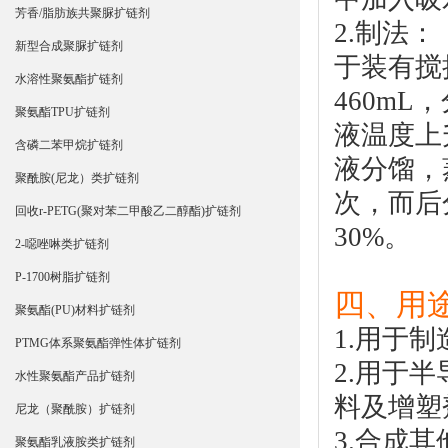
芳香/脂肪族共聚脲扩链剂
2.制法：
新型合成聚脲扩链剂
于装有搅
水溶性聚氨酯扩链剂
460mL
聚氨酯TPU扩链剂
液温度上
含磷二苯甲烷扩链剂
液分馏，
聚酰胺(尼龙）类扩链剂
次，而后
回收r-PETG(聚对苯二甲酸乙二醇酯)扩链剂
30%。
2-噁唑啉类扩链剂
P-1700树脂扩链剂
四、用
聚氨酯(PU)材料扩链剂
1.用于
PTMG体系聚氨酯弹性体扩链剂
2.用于
水性聚氨酯产品扩链剂
料及增塑
尼龙（聚酰胺）扩链剂
3.合成
聚氨酯乳液胺类扩链剂